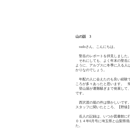
山の話 3
sudoさん、こんにちは。
聖岳のレポートを拝見しました。
それにしても、よく年末の聖岳に単
ように、アルプスに冬季に入る人
かりなのでしょう。
年配の人に会えたのも良い経験で
ころが多々あったと思います。 
登山届が遭難騒ぎまで発展して、
です。
西沢渡の籠の件は懐かしいです。
スタッフに聞いたところ、【野猿
岳人の記録は、いつか図書館に行
０１４年6月号に埼玉県と山梨県
た。