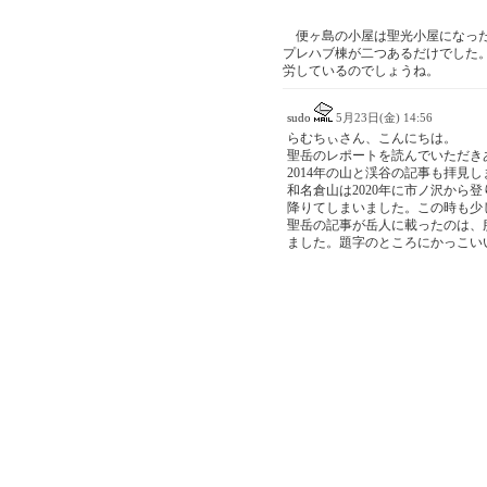
便ヶ島の小屋は聖光小屋になった
プレハブ棟が二つあるだけでした
労しているのでしょうね。
sudo
5月23日(金) 14:56
らむちぃさん、こんにちは。
聖岳のレポートを読んでいただき
2014年の山と渓谷の記事も拝見
和名倉山は2020年に市ノ沢から
降りてしまいました。この時も少
聖岳の記事が岳人に載ったのは、
ました。題字のところにかっこい