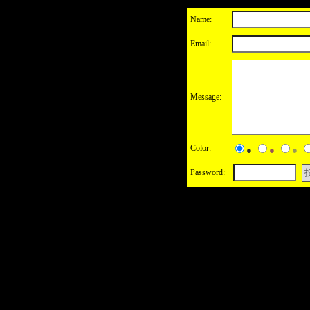
Name:
Email:
Message:
Color:
●
●
●
Password: