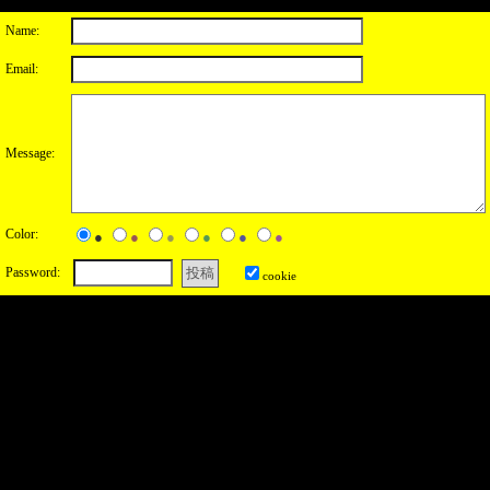
Name:
Email:
Message:
Color:
●
●
●
●
●
●
Password:
cookie