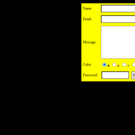
Name:
Email:
Message:
Color:
●
●
●
Password: