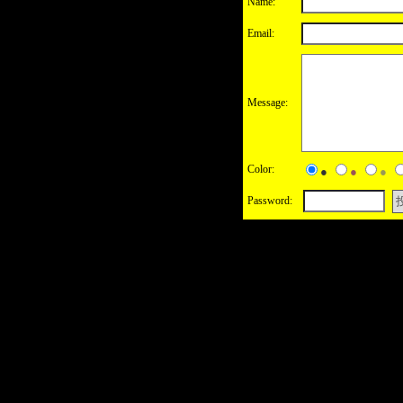
Name:
Email:
Message:
Color:
●
●
●
Password: