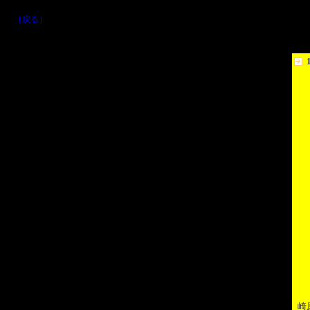
［戻る］
崎