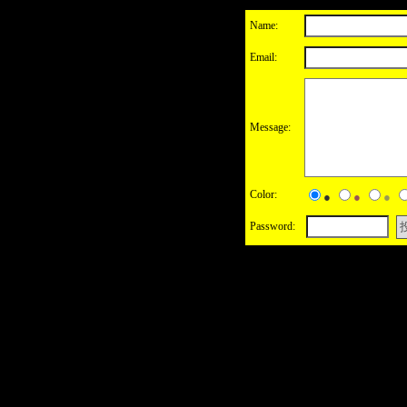
Name:
Email:
Message:
Color:
●
●
●
Password: