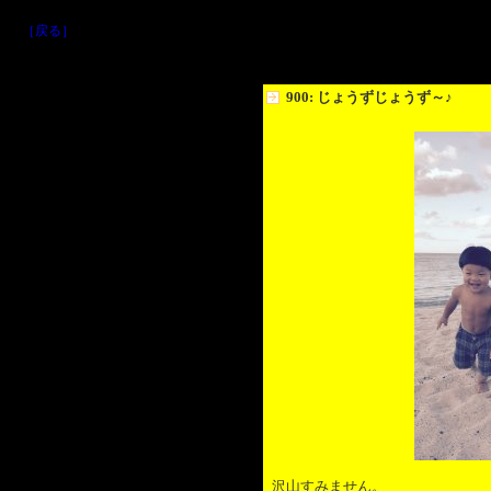
［戻る］
900: じょうずじょうず～♪
沢山すみません。