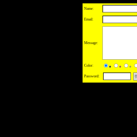
Name:
Email:
Message:
Color:
●
●
●
Password: