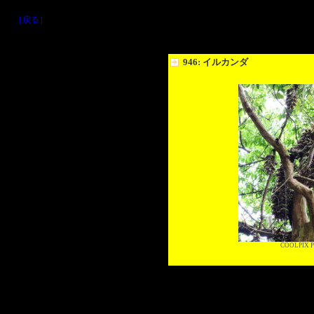
［戻る］
946: イルカンダ
COOLPIX P