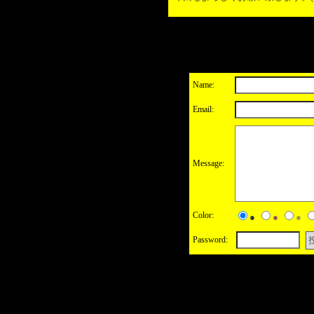
Name:
Email:
Message:
Color:
●
●
●
Password: