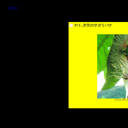
［戻る］
971: 夕方のサガリバナ
COOLPIX P