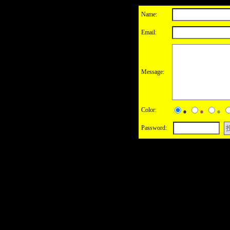
Name:
Email:
Message:
Color:
●
●
●
Password: