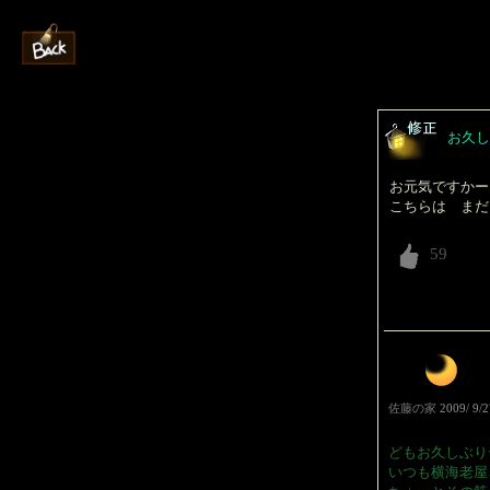
お久し
お元気ですかー
こちらは まだ
佐藤の家
2009/ 9/
どもお久しぶり
いつも横海老屋