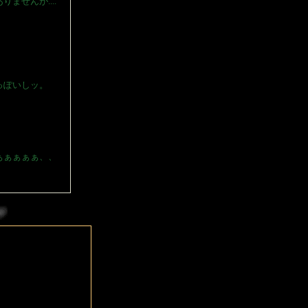
せんが....
っぽいしッ。
ぁぁぁぁぁ、、