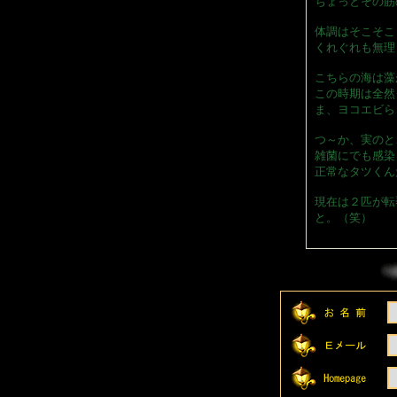
ちょっとその筋
体調はそこそこ
くれぐれも無理
こちらの海は藻
この時期は全然
ま、ヨコエビら
つ～か、実のと
雑菌にでも感染
正常なタツくん
現在は２匹が転
と。（笑）