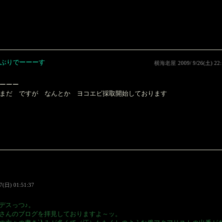
ぶりでーーーす
横海老屋
2009/ 9/26(土) 22:
ーーー
まだ ですが なんとか ヨコエビ採取開始しております
27(日) 01:51:37
デスっつ♪。
さんのブログを拝見しておりますよ～ッ。