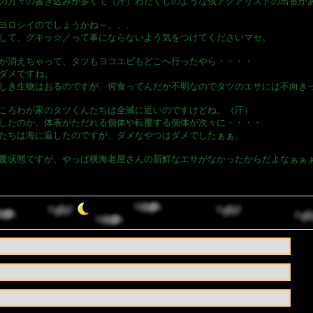
の方々の書き込みが多くて（汗）わたくしのような俄アクアリストの出番がありま
ヨロシイのでしょうかね～、、、
して、グキッ☆／って事にならないよう気をつけてくださいマセ。
が消えちゃって、タツもヨコエビもどこへ行ったやら・・・・
ダメですね。
しき生物はおるのですが、何食ってんだか不明なのでタツのエサには不向き
ころわが家のタツくんたちは全滅に近いのですけどね。（汗）
したのか、体表がただれる個体や転覆する個体が次々に・・・・
たちは海に返したのですが、ダメなやつはダメでしたぁぁ。
覆状態ですが、やっぱ横海老屋さんの新鮮なエサがなかったからだよなぁぁ