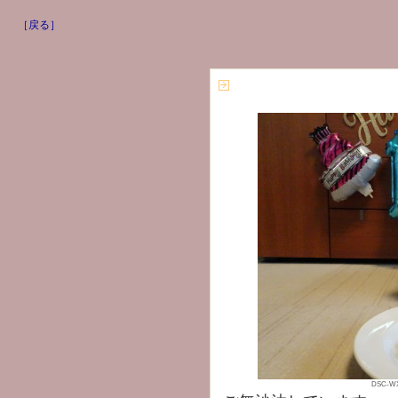
［戻る］
DSC-WX5