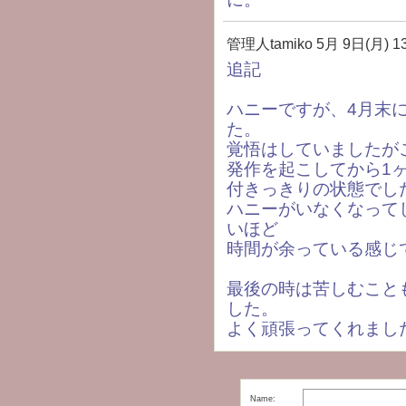
管理人tamiko
5月 9日(月) 13
追記
ハニーですが、4月末に
た。
覚悟はしていましたが
発作を起こしてから1
付きっきりの状態でし
ハニーがいなくなって
いほど
時間が余っている感じ
最後の時は苦しむこと
した。
よく頑張ってくれまし
Name: