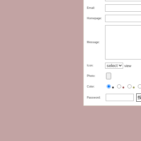
Email:
Homepage:
Message:
Icon:
view
Photo:
●
●
●
Color:
Password: