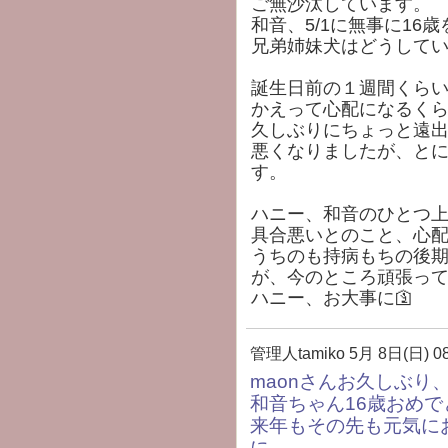
ご無沙汰しています。
和音、5/1に無事に16歳
兄弟姉妹犬はどうして
誕生日前の１週間くらい
かえって心配になるく
久しぶりにちょっと遠
悪くなりましたが、と
す。
ハニー、和音のひとつ
具合悪いとのこと、心配
うちのも持病もちの後
が、今のところ頑張っ
ハニー、お大事に🛐
管理人tamiko
5月 8日(日) 08
maonさんお久しぶり
和音ちゃん16歳おめ
来年もその先も元気に
に。