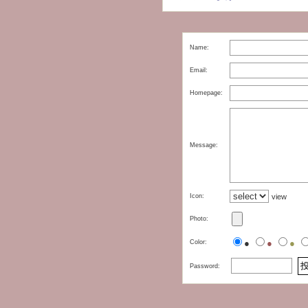
Name:
Email:
Homepage:
Message:
Icon:
view
Photo:
●
●
●
Color:
Password: