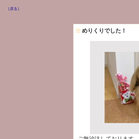
［戻る］
めりくりでした！
ご無沙汰しております