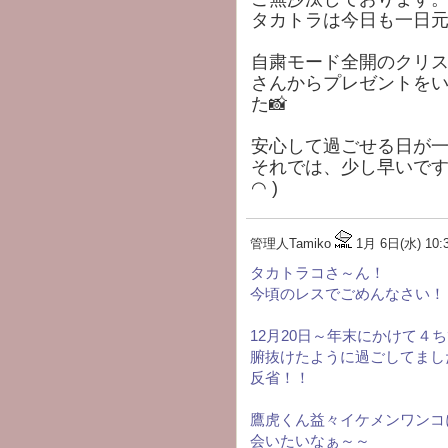
タカトラは今日も一日元
自粛モード全開のクリス
さんからプレゼントを
た📸
安心して過ごせる日が一
それでは、少し早いです
◠ )
管理人Tamiko
1月 6日(水) 10:
タカトラコさ～ん！
今頃のレスでごめんなさい！！m
12月20日～年末にかけて４
腑抜けたように過ごしてまし
反省！！
鷹虎くん益々イケメンワンコにな
会いたいなぁ～～