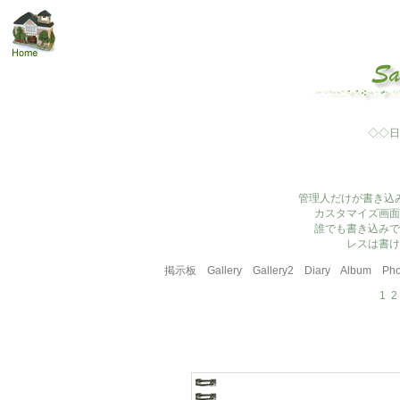
◇◇日
管理人だけが書き込
カスタマイズ画面
誰でも書き込みで
レスは書け
掲示板
Gallery
Gallery2
Diary
Album
Pho
1
2