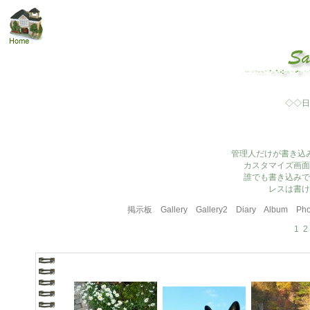
◇◇日
管理人だけが書き込
カスタマイズ画面
誰でも書き込みで
レスは書け
掲示板
Gallery
Gallery2
Diary
Album
Pho
1
2