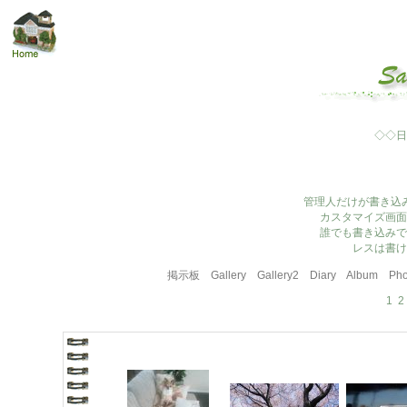
◇◇日
管理人だけが書き込
カスタマイズ画面
誰でも書き込みで
レスは書け
掲示板
Gallery
Gallery2
Diary
Album
Pho
1
2