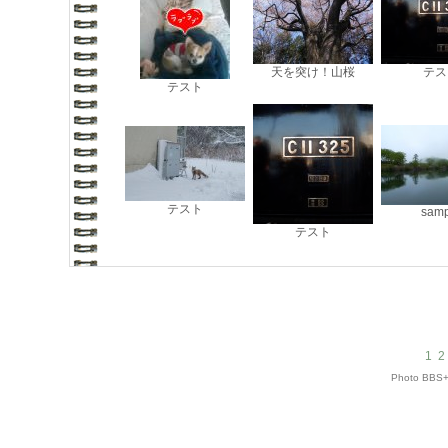
天を突け！山桜
テス
テスト
テスト
samp
テスト
1
2
Photo BBS