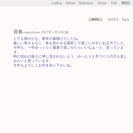
Gallery
Album
Slideshow
Home
Edit
30522
INDEX
Back
迎春
usagitokame
2017年 1月 6日(金)
とても穏やかな、新年の幕開けでしたね。
厳しい寒さもなく、春を思わせる陽射しで過ごしやすいお正月でした。
今年も、一年ゆっくりと健康で過ごせたらいいなぁ～と、思っていま
す。
時の流れの速さに押し流されないよう、ゆったりと手づくりの方も楽し
みたいと思っています。
今年もよろしくお付き合い下さいね。