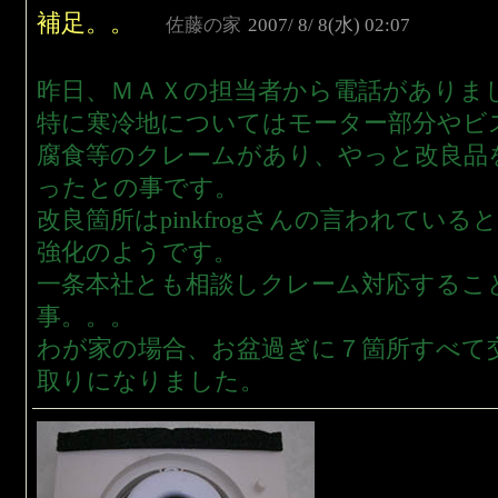
補足。。
佐藤の家
2007/ 8/ 8(水) 02:07
昨日、ＭＡＸの担当者から電話がありま
特に寒冷地についてはモーター部分やビ
腐食等のクレームがあり、やっと改良品
ったとの事です。
改良箇所はpinkfrogさんの言われてい
強化のようです。
一条本社とも相談しクレーム対応するこ
事。。。
わが家の場合、お盆過ぎに７箇所すべて
取りになりました。