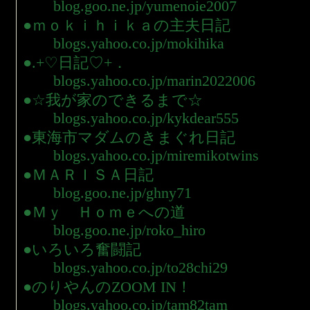
blog.goo.ne.jp/yumenoie2007
●ｍｏｋｉｈｉｋａの主夫日記
blogs.yahoo.co.jp/mokihika
●.+♡日記♡+．
blogs.yahoo.co.jp/marin2022006
●☆我が家のできるまで☆
blogs.yahoo.co.jp/kykdear555
●東海市マダムのきまぐれ日記
blogs.yahoo.co.jp/miremikotwins
●ＭＡＲＩＳＡ日記
blog.goo.ne.jp/ghny71
●Ｍｙ Ｈｏｍｅへの道
blog.goo.ne.jp/roko_hiro
●いろいろ奮闘記
blogs.yahoo.co.jp/to28chi29
●のりやんのZOOM IN！
blogs.yahoo.co.jp/tam82tam