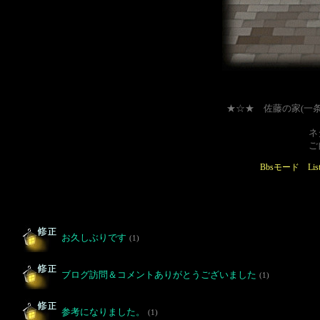
★☆★ 佐藤の家(一
ネタは問
ご自由に
Bbsモード
Li
お久しぶりです
(1)
ブログ訪問＆コメントありがとうございました
(1)
参考になりました。
(1)