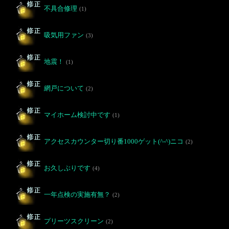
不具合修理
(1)
吸気用ファン
(3)
地震！
(1)
網戸について
(2)
マイホーム検討中です
(1)
アクセスカウンター切り番1000ゲット(^-^)ニコ
(2)
お久しぶりです
(4)
一年点検の実施有無？
(2)
プリーツスクリーン
(2)