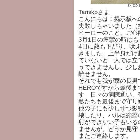
SH-52D 
Tamikoさま
こんにちは！掲示板へ
失敗しちゃいました（
ヒーローのこと、ご心配お
3月1日の痙攣の時は
4日に熱も下がり、吠
きました。上半身だけ
ていないと一人では立
うできませんし、少し
離せません。
それでも我が家の長男
HEROですから最後
す。日々の病院通い、
私たちも最後まで守り
他の子にも少しずつ影
壊したり、ハルは癲癇
射ができない子もいる
ませんが、どうか見守
またご連絡します。