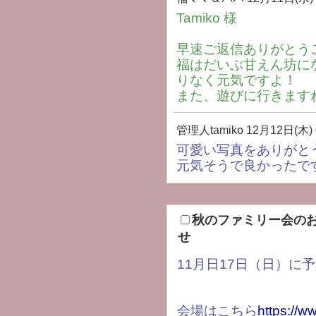
Tamiko 様
早速ご返信ありがとう
福はだいぶ甘えん坊に
りなく元気ですよ！
また、遊びに行きます
管理人tamiko
12月12日(木) 
可愛い写真をありがとう
元気そうで良かったで
秋のファミリー会の
せ
11月日17日（日）に
会場はこちら
https://w