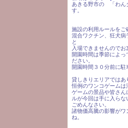
あきる野市の 「わん
す。
施設の利用ルールをご
混合ワクチン、狂犬病
と
入場できませんのでお
開園時間は季節によっ
ださい。
開園時間３０分前に駐
貸しきりエリアではあ
恒例のワンコゲームは
ゲームの景品や皆さん
ルが今回は手に入らな
ごめんなさい。
諸物価高騰の影響がワ
ね。