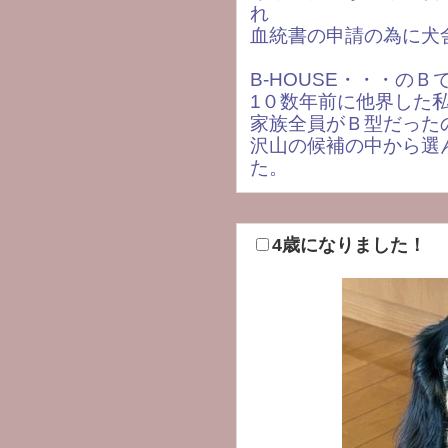
れ
血統書の申請の為に犬
B-HOUSE・・・の
1０数年前に他界した
家族全員がＢ型だった
沢山の候補の中から選
た。
4歳になりました！