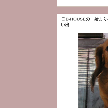
B-HOUSEの 始ま
い出