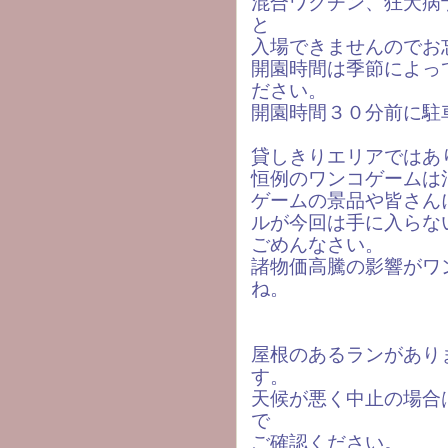
混合ワクチン、狂犬病
と
入場できませんのでお
開園時間は季節によっ
ださい。
開園時間３０分前に駐
貸しきりエリアではあ
恒例のワンコゲームは
ゲームの景品や皆さん
ルが今回は手に入らな
ごめんなさい。
諸物価高騰の影響がワ
ね。
屋根のあるランがあり
す。
天候が悪く中止の場合
で
ご確認ください。