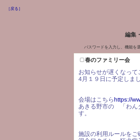
［戻る］
編集
パスワードを入力し、機能を
春のファミリー会
お知らせが遅くなって
4月１９日に予定しま
会場はこちら
https://w
あきる野市の 「わん
す。
施設の利用ルールをご