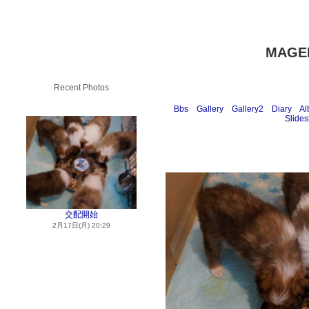
MAGE
Recent Photos
Bbs
Gallery
Gallery2
Diary
Al
Slide
交配開始
2月17日(月) 20:29