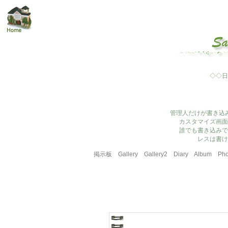
◇◇日
管理人だけが書き込
カスタマイズ画面
誰でも書き込みで
レスは書け
掲示板
Gallery
Gallery2
Diary
Album
Pho