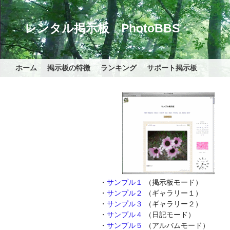
レンタル掲示板 PhotoBBS
ホーム
掲示板の特徴
ランキング
サポート掲示板
・
サンプル１
（掲示板モード）
・
サンプル２
（ギャラリー１）
・
サンプル３
（ギャラリー２）
・
サンプル４
（日記モード）
・
サンプル５
（アルバムモード）