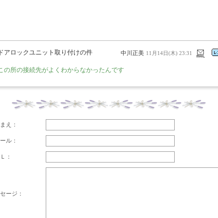
ドアロックユニット取り付けの件
中川正美
11月14日(木) 23:31
この所の接続先がよくわからなかったんです
まえ：
ール：
Ｌ：
セージ：