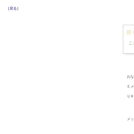
［戻る］
こ
おな
Ｅメ
ＵＲ
メッ