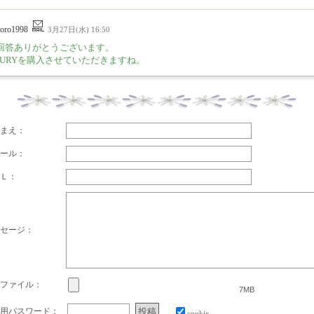
toro1998
3月27日(水) 16:50
回答ありがとうございます。
BURYを購入させていただきますね。
まえ：
ール：
Ｌ：
セージ：
ファイル：
7MB
用パスワード：
cookie