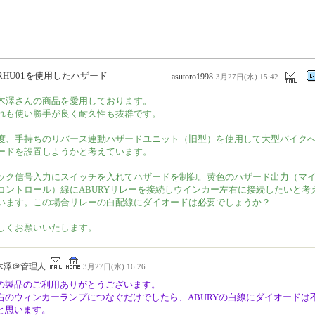
RHU01を使用したハザード
asutoro1998
3月27日(水) 15:42
木澤さんの商品を愛用しております。
れも使い勝手が良く耐久性も抜群です。
度、手持ちのリバース連動ハザードユニット（旧型）を使用して大型バイク
ードを設置しようかと考えています。
ック信号入力にスイッチを入れてハザードを制御。黄色のハザード出力（マ
コントロール）線にABURYリレーを接続しウインカー左右に接続したいと考
います。この場合リレーの白配線にダイオードは必要でしょうか？
しくお願いいたします。
木澤＠管理人
3月27日(水) 16:26
の製品のご利用ありがとうございます。
右のウィンカーランプにつなぐだけでしたら、ABURYの白線にダイオードは
と思います。