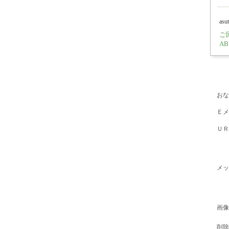
asu
ご
A
おな
Ｅメ
ＵＲ
メッ
画像
削除