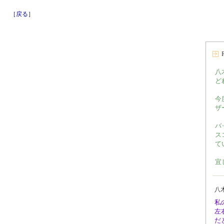
［戻る］
八
ど
今
ザ
バ
ス
て
宜
八
私
左
だ