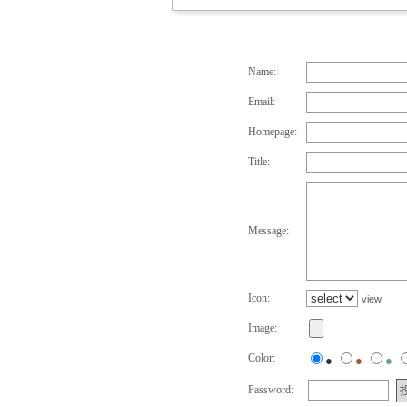
Name:
Email:
Homepage:
Title:
Message:
Icon:
view
Image:
Color:
●
●
●
Password: