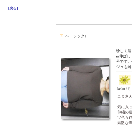
［戻る］
ベーシックT
珍しく届
m伸ばし
号です。
ジュも縫
keiko
3月 
こまさ
気に入
伸縮の
ツ色々
素敵な