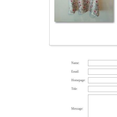
Name:
Email:
Homepage:
Title:
Message: