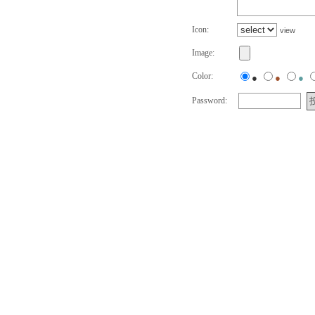
Icon:
view
Image:
Color:
●
●
●
Password: