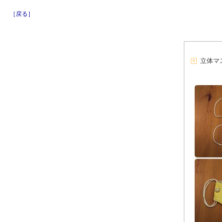
［戻る］
立体マ