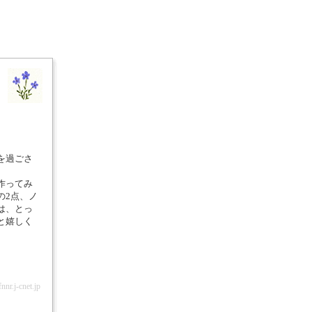
を過ごさ
作ってみ
の2点、ノ
は、とっ
と嬉しく
nr.j-cnet.jp