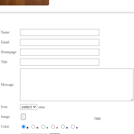
Name:
Email:
Homepage:
Title:
Message:
Icon:
view
Image:
7MB
Color:
●
●
●
●
●
●