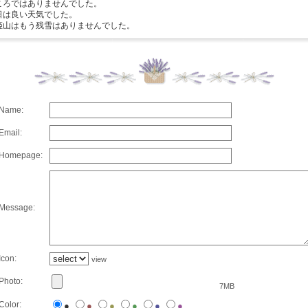
ころではありませんでした。
日は良い天気でした。
姫山はもう残雪はありませんでした。
Name:
Email:
Homepage:
Message:
Icon:
view
Photo:
7MB
Color:
●
●
●
●
●
●