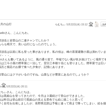
5月の山行
らむちぃ
5月22日(水) 15:12
udoさん、こんにちわ。
須岳と岩菅山の二連チャンでしたか？
ちらも晴天で、良い山行になったのでしょう。
須岳は以前に私も登った事があります。私の頃は、峰の茶屋避難小屋は潰れてい
が・・・。
udoさんも書いてあるように、風の通り道で、半端でない風が吹き抜けていく場所で
は三斗小屋の煙草屋に一泊して、翌日三本槍ケ岳にも登りました。煙草屋では広
風呂と猫足のお膳で食べた夕食が、記憶にあります。
菅山にはクマがいるのですね。山菜などが豊富にあるのでしょうか？
do
5月22日(水) 20:11
むちぃさん、こんにちは。
日は黒姫山を登ってきたので、今月は３週続けて登山ができました。
当は昨日は登山前日で黒姫山の見える景色でも絵に描こうと思って
早く自宅を出発しましたが、長野県北部は予報と違って雨まで降ってしまい、絵を描