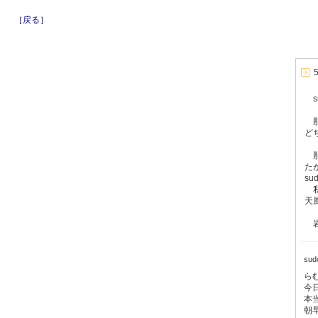
［戻る］
s
那
ど
那
た
s
私
天
岩
su
ら
今
本
朝