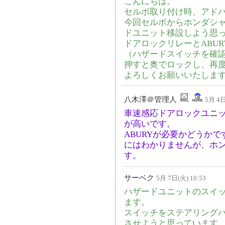
こんにちは。
セルボ取り付け時、アド
今回セルボからホンダシ
ドユニット移設しよう思
ドアロックリレーとABU
（ハザードスイッチを確
押すと奥でロックし、再
よろしくお願いいたしま
八木澤＠管理人
5月 4日
車速感応ドアロックユニ
が高いです。
ABURYが必要かどうか
にはわかりませんが、ホ
す。
サーベク
5月 7日(火) 10:53
ハザードユニットのスイ
ます。
スイッチをステアリング
させようと思っています