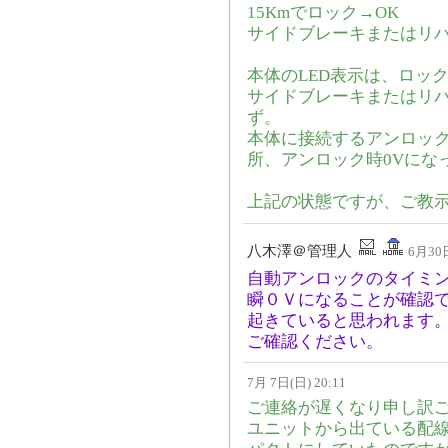
15Kmでロック→OK
サイドブレーキまたはリバ
本体のLED表示は、ロッ
サイドブレーキまたはリバ
ず。
本体に接続するアンロッ
所、アンロック時0Vにな
上記の状態ですが、ご教
八木澤＠管理人
6月30日
自動アンロックのタイミ
瞬０Ｖになることが確認
起きていると思われます
ご確認ください。
7月 7日(日) 20:11
ご連絡が遅くなり申し訳
ユニットから出ている配