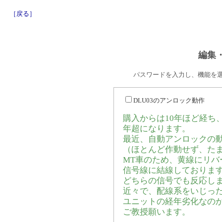
［戻る］
編集
パスワードを入力し、機能を
DLU03のアンロック動作
購入からは10年ほど経ち
年超になります。
最近、自動アンロックの
（ほとんど作動せず、た
MT車のため、黄線にリ
信号線に結線しておりま
どちらの信号でも反応し
近々で、配線系をいじっ
ユニットの経年劣化なの
ご教授願います。