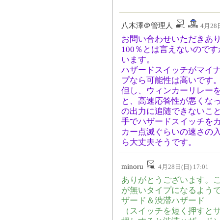
八木澤＠管理人
4月28日
お問い合わせいただきあ
100％とは言えないので
います。
ハザードスイッチがマイ
プなら可能性は高いです
但し、ウィンカーリレー
と、高速応答性が悪くな
の出力に追随できないこ
手でハザードスイッチを
カー点滅ぐらいの速さの
ら大丈夫そうです。
minoru
4月28日(日) 17:01
ありがとうございます。こ
が無いタイプになるよう
ザード＆渋滞ハザード
（スイッチを短く押すと