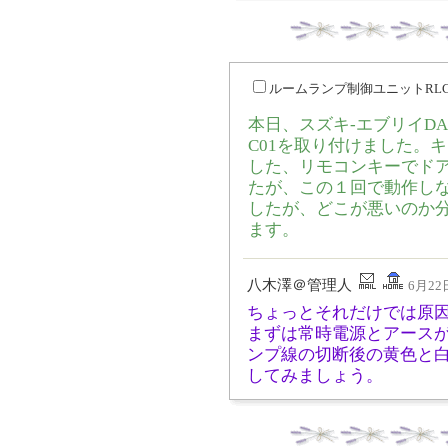
ルームランプ制御ユニットRLC
本日、スズキ-エブリイDA
C01を取り付けました。
した、リモコンキーでド
たが、この１回で動作し
したが、どこが悪いのか
ます。
八木澤＠管理人
6月22日
ちょっとそれだけでは原
まずは常時電源とアース
ンプ線の切断後の黄色と
してみましょう。