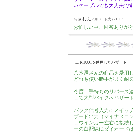
いケーブルでも大丈夫で
おさむん
4月16日(火) 21:17
お忙しい中ご回答ありが
RHU01を使用したハザード
八木澤さんの商品を愛用
どれも使い勝手が良く耐
今度、手持ちのリバース
して大型バイクへハザー
バック信号入力にスイッ
ザード出力（マイナスコン
しウインカー左右に接続
ーの白配線にダイオード