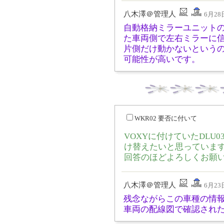
八木澤＠管理人
6月28日
自動格納ミラーユニット
た車両側で左右ミラーに
片側だけ動かないという
可能性が高いです。
WKR02 要否に付いて
VOXYに付けていたDLU0
け替えたいと思っています
回答のほどよろしくお願
八木澤＠管理人
6月23日
残念ながらこの車種の情
車両の配線図で確認され