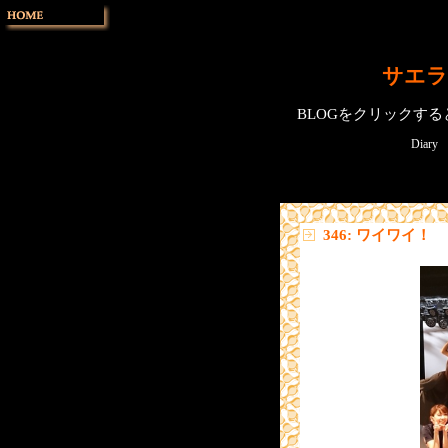
サエラ
BLOGをクリックす
Diary
346: ワイワイ！