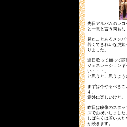
先日アルバムのレコ
と一息と言う間もな
見たことあるメンバ
若くてきれいな虎姫
りました。
連日歌って踊って頭
ジェネレーションギ
い・・・。
と思うと、思うよう
まずは今やるべきこ
す。
意外に楽しいけど。
昨日は映像のスタッ
ズでお祝いしました
しばらくは若い人た
が続きます。