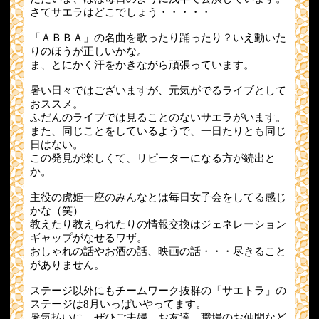
さてサエラはどこでしょう・・・・・
「ＡＢＢＡ」の名曲を歌ったり踊ったり？いえ動いた
りのほうが正しいかな。
ま、とにかく汗をかきながら頑張っています。
暑い日々ではございますが、元気がでるライブとして
おススメ。
ふだんのライブでは見ることのないサエラがいます。
また、同じことをしているようで、一日たりとも同じ
日はない。
この発見が楽しくて、リピーターになる方が続出と
か。
主役の虎姫一座のみんなとは毎日女子会をしてる感じ
かな（笑）
教えたり教えられたりの情報交換はジェネレーション
ギャップがなせるワザ。
おしゃれの話やお酒の話、映画の話・・・尽きること
がありません。
ステージ以外にもチームワーク抜群の「サエトラ」の
ステージは8月いっぱいやってます。
暑気払いに、ぜひご夫婦、お友達、職場のお仲間など