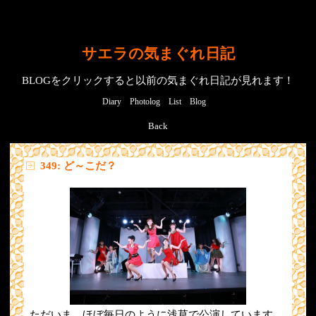
サエラの気まぐれ日記
BLOGをクリックすると以前の気まぐれ日記が見れます！
Diary
Photolog
List
Blog
Back
349: ど～こだ？
ただいま、ほぼ毎日のように浅草で公演しています。