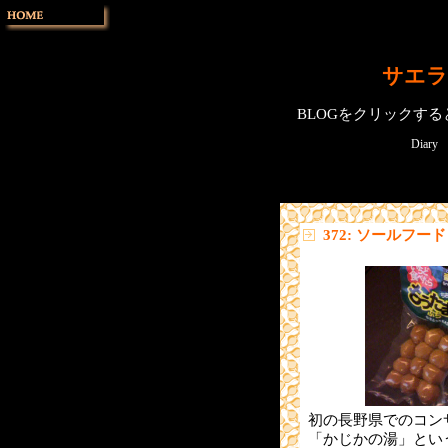
サエラ
BLOGをクリックす
Diary
372: ソールフード
初の長野県でのコン
「かじかの湯」とい