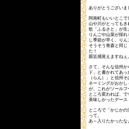
ありがとうございま
阿南町もいいとこで
山や川がとってもき
歌「ふるさと」が生
りんごや山菜が採れ
し季節が早く、りん
そうそう青森と同じ
た！
親近感覚えますねぇ
さて、そんな信州か
ド」と書かれてあっ
（らん）」と信州そ
ネーミングがおかし
が、これがソールフ
ところ変われば、で
美味しかったデース
ところで「かじかの
って。
あ～入りたかったな