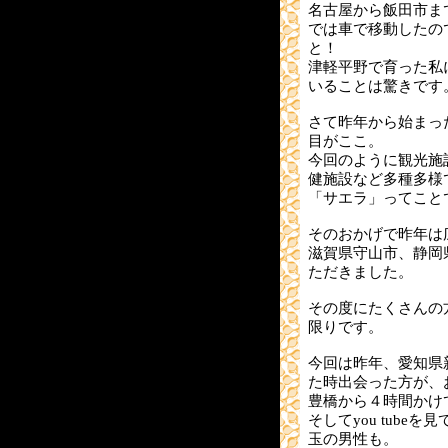
名古屋から飯田市ま
では車で移動したの
と！
津軽平野で育った私
いることは驚きです
さて昨年から始まっ
目がここ。
今回のように観光施
健施設など多種多様
「サエラ」ってこと
そのおかげで昨年は
滋賀県守山市、静岡
ただきました。
その度にたくさんの
限りです。
今回は昨年、愛知県
た時出会った方が、
豊橋から４時間かけ
そしてyou tube
玉の男性も。