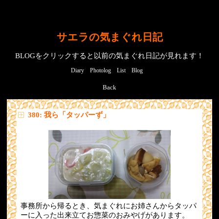
サエラの気まぐれ日記
BLOGをクリックすると以前の気まぐれ日記が見れます！
Diary
Photolog
List
Blog
Back
380: 我ら「タッパーず」
事務所から帰るとき、気まぐれにお姉さんからタッパ
ーに入った出来立てお惣菜のおみやげがあります。