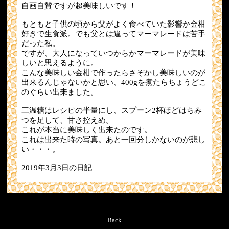
自画自賛ですが超美味しいです！
もともと子供の頃から父がよく食べていた影響か金柑
好きで生食派。でも父とは違ってマーマレードは苦手
だった私。
ですが、大人になっていつからかマーマレードが美味
しいと思えるように。
こんな美味しい金柑で作ったらさぞかし美味しいのが
出来るんじゃないかと思い、400gを煮たらちょうどこ
のぐらい出来ました。
三温糖はレシピの半量にし、スプーン2杯ほどはちみ
つを足して、甘さ控えめ。
これが本当に美味しく出来たのです。
これは出来た時の写真。あと一回分しかないのが悲し
い・・・。
2019年3月3日の日記
Back