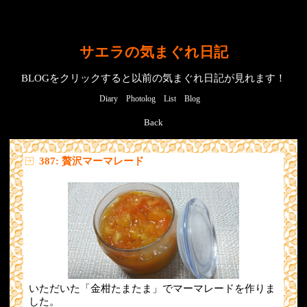
サエラの気まぐれ日記
BLOGをクリックすると以前の気まぐれ日記が見れます！
Diary
Photolog
List
Blog
Back
387: 贅沢マーマレード
いただいた「金柑たまたま」でマーマレードを作りま
した。