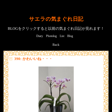
サエラの気まぐれ日記
BLOGをクリックすると以前の気まぐれ日記が見れます！
Diary
Photolog
List
Blog
Back
390: かわいいね・・・