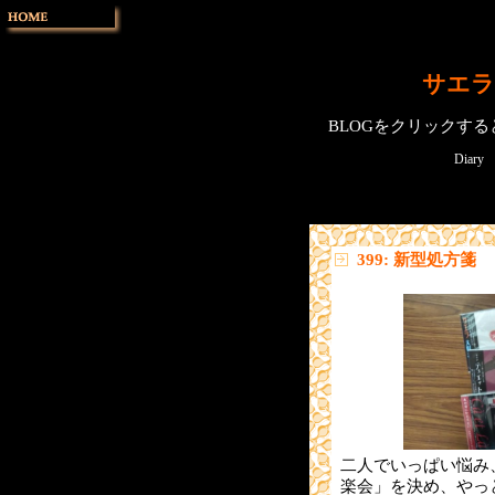
サエラ
BLOGをクリックす
Diary
399: 新型処方箋
二人でいっぱい悩み
楽会」を決め、やっ