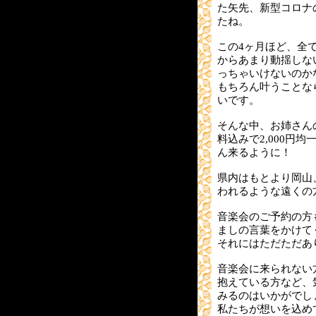
た矢先、新型コロナ
たね。
この4ヶ月ほど、全
からあまり動揺しな
っちゃいけないのか
もちろん叶うことな
いです。
そんな中、お姉さん
料込みで2,000円
ん来るように！
県内はもとより岡山
われるような遠くの
音楽会のご予約の方
ましの言葉をかけて
それにはただただあ
音楽会に来られない
抱えている方など、
みるのはいかがでし
私たちが想いを込め