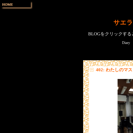
サエラ
BLOGをクリックす
Diary
402: わたしのマ