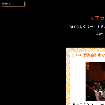
サエラ
BLOGをクリックす
Diary
424: 音楽会中止
あ～こんなコンサー