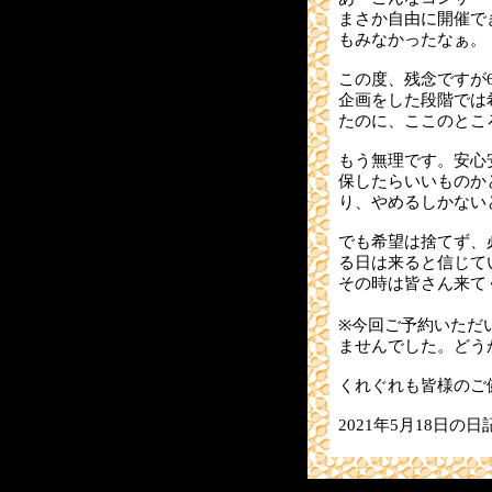
まさか自由に開催で
もみなかったなぁ。
この度、残念ですが
企画をした段階では
たのに、ここのとこ
もう無理です。安心
保したらいいものか
り、やめるしかない
でも希望は捨てず、
る日は来ると信じて
その時は皆さん来て
※今回ご予約いただ
ませんでした。どう
くれぐれも皆様のご
2021年5月18日の日