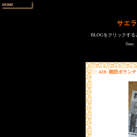
サエラ
BLOGをクリックす
Diary
428: 朗読ボラ