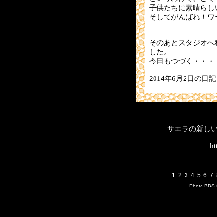
子供たちに素晴らし
そしてがんばれ！ワ
そのあとスタジオへ
した。
今日もつづく・・・
2014年6月2日の日記
サエラの新し
ht
1
2
3
4
5
6
7
Photo BBS