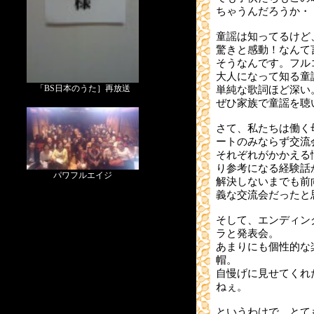
ちゃうんだろうか・
童謡は知ってるけど
驚きと感動！なんて
そうなんです。フル
大人になって知る童
「BS日本のうた］再放送
単純な歌詞ほど深い
ぜひ家族で童謡を聴
さて、私たちは働く
ートのみならず交流
それぞれがかかえる
り参考になる経験話
パワフルエイジ
解決しないまでも前
義な交流会だったと
そして、エンディン
ラと発表会。
あまりにも個性的な
帽。
自慢げに見せてくれ
ねぇ。
というわけで、とて