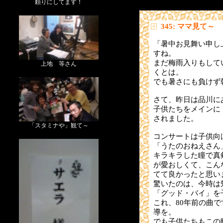
頼りにしてます！
345: ママ見て～
「暑中お見舞い申し
すね。
まだ梅雨入りもして
上地 等さん
くとは。
でも暑さにも負けず
さて、昨日は品川に
子供たちをメインに
されました。
「スタミナや」観て～
コンサートは子供向
「うたのおねえさん
キラキラした瞳で真
が愛おしくて、こん
てて良かったと思い
驚いたのは、今時は
「グッド・バイ」を
これ、80年前の曲
導を。
でも子供たちもこの