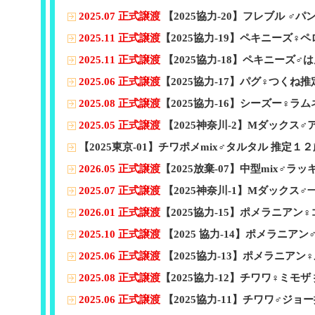
2025.07 正式譲渡
【2025協力-20】フレブル ♂パ
2025.11 正式譲渡
【2025協力-19】ペキニーズ♀
2025.11 正式譲渡
【2025協力-18】ペキニーズ♂
2025.06 正式譲渡
【2025協力-17】パグ♀つくね
2025.08 正式譲渡
【2025協力-16】シーズー♀ラ
2025.05 正式譲渡
【2025神奈川-2】Mダックス
【2025東京-01】チワポメmix♂タルタル 推定
2026.05 正式譲渡
【2025放棄-07】中型mix♂
2025.07 正式譲渡
【2025神奈川-1】Mダックス♂
2026.01 正式譲渡
【2025協力-15】ポメラニア
2025.10 正式譲渡
【2025 協力-14】ポメラニア
2025.06 正式譲渡
【2025協力-13】ポメラニア
2025.08 正式譲渡
【2025協力-12】チワワ♀ミモ
2025.06 正式譲渡
【2025協力-11】チワワ♂ジ