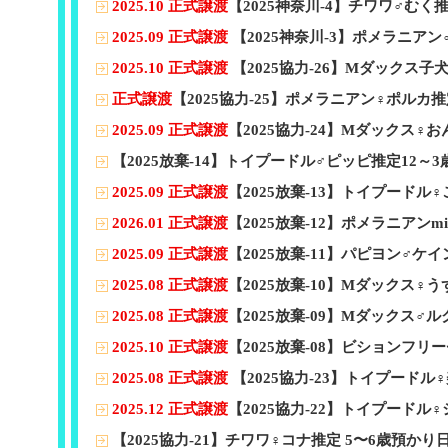
2025.10 正式譲渡
【2025神奈川-4】チワワ♂む
2025.09 正式譲渡
【2025神奈川-3】ポメラニアン
2025.10 正式譲渡
【2025協力-26】Mダックス子
正式譲渡
【2025協力-25】ポメラニアン♀ポルカ
2025.09 正式譲渡
【2025協力-24】Mダックス♀
【2025放棄-14】トイプードル♂ピッピ推定12～
2025.09 正式譲渡
【2025放棄-13】トイプード
2026.01 正式譲渡
【2025放棄-12】ポメラニアン
2025.09 正式譲渡
【2025放棄-11】パピヨン♂ケ
2025.08 正式譲渡
【2025放棄-10】Mダックス♀
2025.08 正式譲渡
【2025放棄-09】Mダックス♂
2025.10 正式譲渡
【2025放棄-08】ビションフリ
2025.08 正式譲渡
【2025協力-23】トイプード
2025.12 正式譲渡
【2025協力-22】トイプードル
【2025協力-21】チワワ♀コナ推定 5〜6歳預か