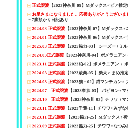
正式譲渡
【2023神奈川-09】Mダックス♂ビア推
お星さまになりました。応援ありがとうございま
～7歳預かり日記あり
2024.03 正式譲渡
【2023神奈川-07】Mダック
2024.01 正式譲渡
【2023神奈川-06】Mダックス
2025.03 正式譲渡
【2025協力-03】 シーズー♀
2024.03正式譲渡
【2023神奈川-04】ポメラニア
2023.11 正式譲渡
【2023柏-02】ポメラニアン ♀
2024.03 正式譲渡
【2023放棄-05 】柴犬♂ まめ
2024.03 正式譲渡
【2023猫－02】猫マンチカン♂
2024.07 正式譲渡
【2023東京-03】 パピヨン
2023.10 正式譲渡
【2023神奈川-03】チワワ 
2023.11 正式譲渡
【2023千葉-11】チワワ♀みず
2023.11 正式譲渡
【2023協力-25】Mダックス
2023.09 正式譲渡
【2023協力-25】チワワ♀なつ