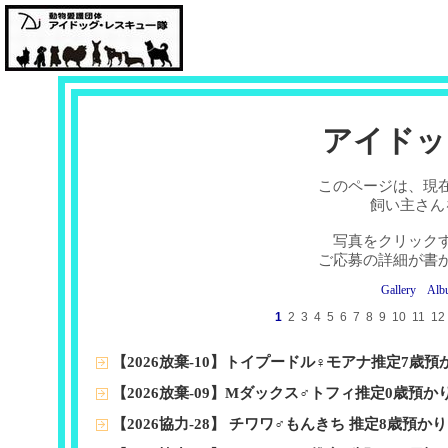
アイドッ
このページは、現
飼い主さん
写真をクリック
ご応募の詳細が書
Gallery
Alb
1
2
3
4
5
6
7
8
9
10
11
12
【2026放棄-10】トイプードル♀モアナ推定7歳
【2026放棄-09】Mダックス♂トフィ推定0歳預か
【2026協力-28】 チワワ♂もんきち 推定8歳預か