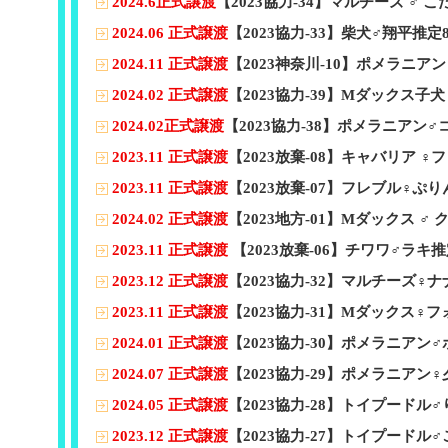
2024.6正式譲渡
【2023協力-34】マルチーズ ♂
2024.06 正式譲渡
【2023協力-33】柴犬♂翔平推
2024.11 正式譲渡
【2023神奈川-10】ポメラニア
2024.02 正式譲渡
【2023協力-39】Mダックス
2024.02正式譲渡
【2023協力-38】ポメラニアン
2023.11 正式譲渡
【2023放棄-08】キャバリア 
2023.11 正式譲渡
【2023放棄-07】フレブル♀ぷ
2024.02 正式譲渡
【2023地方-01】Mダックス 
2023.11 正式譲渡
【2023放棄-06】チワワ♂️ラ
2023.12 正式譲渡
【2023協力-32】マルチーズ♀
2023.11 正式譲渡
【2023協力-31】Mダックス♀
2024.01 正式譲渡
【2023協力-30】ポメラニアン
2024.07 正式譲渡
【2023協力-29】ポメラニア
2024.05 正式譲渡
【2023協力-28】トイプード
2023.12 正式譲渡
【2023協力-27】トイプードル