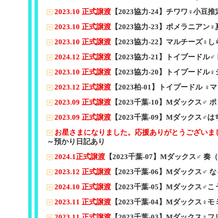
2023.10 正式譲渡
【2023協力-24】チワワ♀小豆
2023.10 正式譲渡
【2023協力-23】ポメラニアン
2023.10 正式譲渡
【2023協力-22】マルチーズ♀
2024.12 正式譲渡
【2023協力-21】トイプードル
2023.10 正式譲渡
【2023協力-20】トイプード
2023.12 正式譲渡
【2023柏-01】トイプードル 
2023.09 正式譲渡
【2023千葉-10】Mダックス♂
2023.09 正式譲渡
【2023千葉-09】Mダックス♂
お星さまになりました。応援ありがとうございま
～預かり日記あり
2024.1正式譲渡
【2023千葉-07】Mダックス♂ 
2023.12 正式譲渡
【2023千葉-06】Mダックス♂
2024.10 正式譲渡
【2023千葉-05】Mダックス♂
2023.11 正式譲渡
【2023千葉-04】Mダックス♀
2023.11 正式譲渡
【2023千葉-03】Mダックス♀