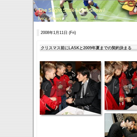
The Slight Slide Light Show /
Ivo's News
2008年1月11日 (Fri)
クリスマス前にLASKと2009年夏までの契約決まる