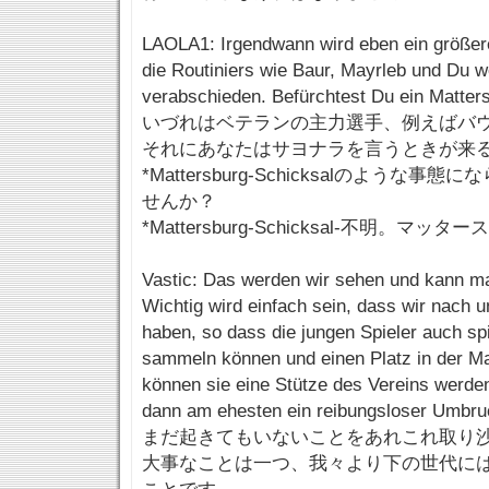
LAOLA1: Irgendwann wird eben ein größer
die Routiniers wie Baur, Mayrleb und Du w
verabschieden. Befürchtest Du ein Matter
いづれはベテランの主力選手、例えばバ
それにあなたはサヨナラを言うときが来
*Mattersburg-Schicksalのような
せんか？
*Mattersburg-Schicksal-不明。マ
Vastic: Das werden wir sehen und kann ma
Wichtig wird einfach sein, dass wir nach 
haben, so dass die jungen Spieler auch sp
sammeln können und einen Platz in der Ma
können sie eine Stütze des Vereins werde
dann am ehesten ein reibungsloser Umbruc
まだ起きてもいないことをあれこれ取り
大事なことは一つ、我々より下の世代に