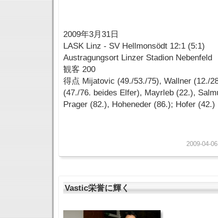
2009年3月31日
LASK Linz - SV Hellmonsödt 12:1 (5:1)
Austragungsort Linzer Stadion Nebenfeld
観客 200
得点 Mijatovic (49./53./75), Wallner (12./28
(47./76. beides Elfer), Mayrleb (22.), Salmu
Prager (82.), Hoheneder (86.); Hofer (42.)
2009-04-06
Vastic栄誉に輝く