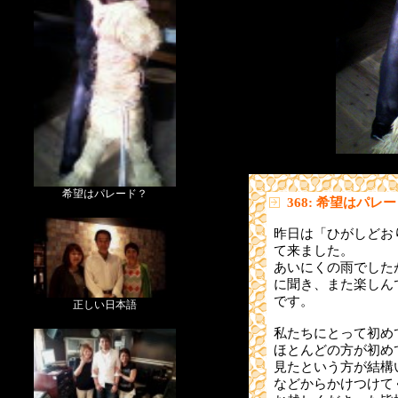
希望はパレード？
368: 希望はパレ
昨日は「ひがしどおり
て来ました。
あいにくの雨でした
に聞き、また楽しん
です。
正しい日本語
私たちにとって初め
ほとんどの方が初め
見たという方が結構
などからかけつけて