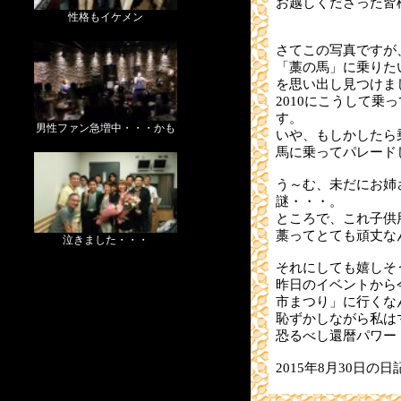
お越しくださった皆
性格もイケメン
さてこの写真ですが、本
「藁の馬」に乗りた
を思い出し見つけま
2010にこうして乗
す。
男性ファン急増中・・・かも
いや、もしかしたら
馬に乗ってパレード
う～む、未だにお姉
謎・・・。
ところで、これ子
藁ってとても頑丈なん
泣きました・・・
それにしても嬉しそ
昨日のイベントから
市まつり」に行くな
恥ずかしながら私は
恐るべし還暦パワー
2015年8月30日の日