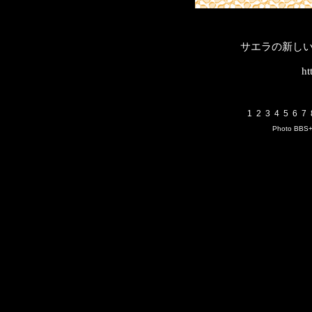
サエラの新し
ht
1
2
3
4
5
6
7
Photo BBS