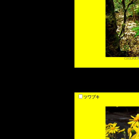
COOLPIX P
ツワブキ