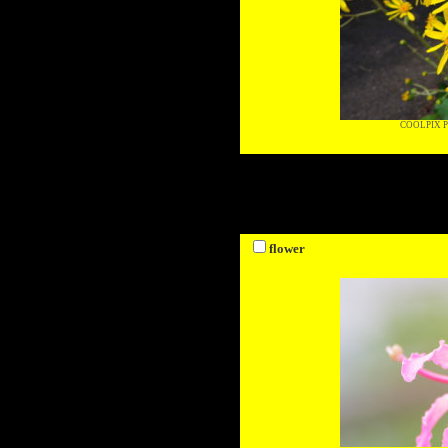
COOLPIX P
flower