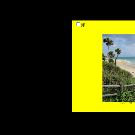
海
COOLPIX P