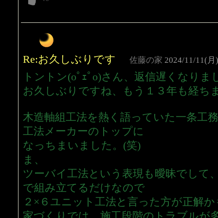
Re:お久しぶりです
佐藤の家
2024/11/11(月)
トントン(oﾟｪﾟo)さん、返信遅くなりました
お久しぶりですね、もう１３年も経ちま
木造軸組工法を熱く語っていた一条工
工法メーカーのトップに
なっちまいました。(笑)
ま、
ツーバイ工法という表現も曖昧でして
で組み立てるだけなので
２×６ユニット工法と言った方が正解か
家づくりでは、施工段階のトラブルが