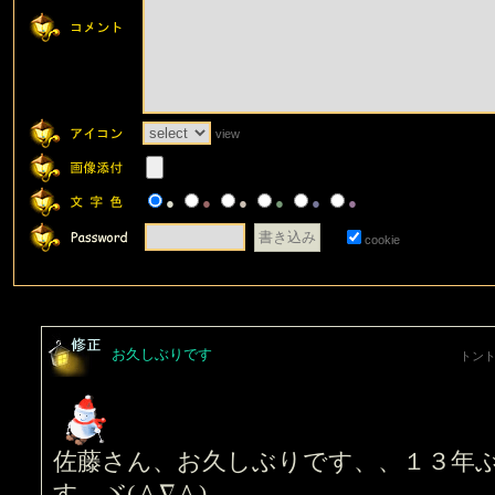
view
●
●
●
●
●
●
cookie
お久しぶりです
トントン
佐藤さん、お久しぶりです、、１３年
す ヾ(＾∇＾)。