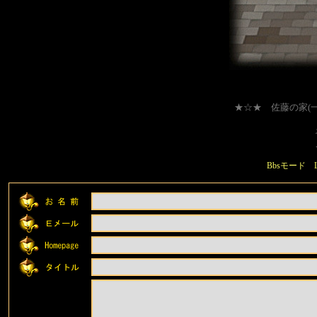
★☆★ 佐藤の家(
ネタは
ご自由
Bbsモード