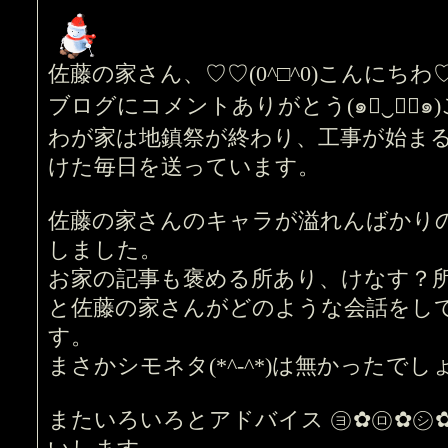
佐藤の家さん、♡♡(0^□^0)こんにちわ
ブログにコメントありがとう(๑￫‿ฺ￩๑
わが家は地鎮祭が終わり、工事が始ま
けた毎日を送っています。
佐藤の家さんのキャラが溢れんばかりのサイ
しました。
お家の記事も褒める所あり、けなす？
と佐藤の家さんがどのような会話をし
す。
まさかシモネタ(*^-^*)は無かったでし
またいろいろとアドバイス ㋵✿㋺✿㋛✿