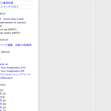
c腰痛で練習回避
ストマッチで12-1
MENT
Sturm Graz-LASK
имп казино кз скачать
5)
icca qui (08/07)
imp casino (08/07)
CKBACK
SKリーグ優勝、念願の1部復帰
+
(05/14)
S
astic.at
 Your Imagination 2nd
 Your Imagination ER
パワフルオーストリアリーグ
o＠Random
HIVES
(1)
月
(1)
(15)
月
(2)
月
(4)
月
(1)
月
(2)