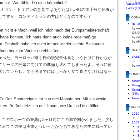
an hat. Wie fühlst Du dich körperlich?
Vasti
LASKテ
ーミラン・トリアンの意見ではあなたはEUROの後十分な休養が
とですが、コンディションの方はどうなのですか？
** COM
第３節 
by ол
en nicht einfach, weil ich mich nach der Europameisterschaft
(08/0
n habe können. Ich hatte dann auch keine regelmäßige
by cl
by ol
ga. Deshalb habe ich auch immer wieder leichte Blessuren -
fach bis zum Winter durchbeißen.
** TRA
LA
かった。ヨーロッパ選手権の後完全休養というわけに行かなか
へ
てリーグの開幕に向けての準備も遅れてしまったよ。それに何
by
vt
返していたし。でも冬までにはしっかり立て直さなければなら
** LINK
ivicav
Using
Using
実況
Das Sportereignis ist nun drei Monate her. Mit ein wenig
Mem
 es für Dich letztlich der Traum, wie Du ihn Dir erfüllen
** ARC
2010
2
が、このスポーツの祭典は3ヶ月前にこの国で開かれました。少し
2009
てみてこの夢は実際どういったかたちであなたの中に残ってい
5
4
3
2