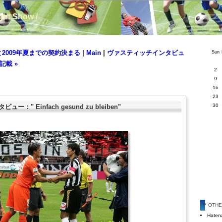
ight Show /
と2009年夏までの契約決まる
|
Main
|
ヴァスティッチインタビュ
Sun
 記載 »
2
9
16
23
30
：" Einfach gesund zu bleiben"
** OTH
Hatena