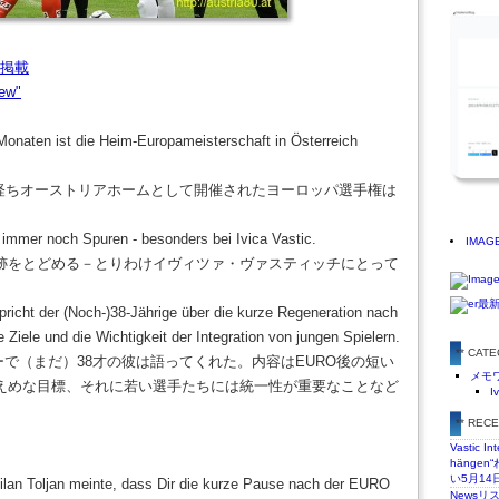
0 掲載
iew"
 Monaten ist die Heim-Europameisterschaft in Österreich
が経ちオーストリアホームとして開催されたヨーロッパ選手権は
t immer noch Spuren - besonders bei Ivica Vastic.
IMAG
跡をとどめる－とりわけイヴィツァ・ヴァスティッチにとって
richt der (Noch-)38-Jährige über die kurze Regeneration nach
iele und die Wichtigkeit der Integration von jungen Spielern.
** CAT
ューで（まだ）38才の彼は語ってくれた。内容はEURO後の短い
メモ
えめな目標、それに若い選手たちには統一性が重要なことなど
I
** REC
Vastic In
hänge
い5月14
lan Toljan meinte, dass Dir die kurze Pause nach der EURO
Newsリ