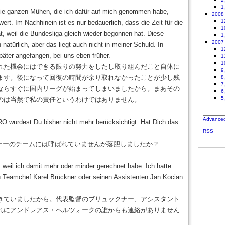
1
 Die ganzen Mühen, die ich dafür auf mich genommen habe,
2008
1
wert. Im Nachhinein ist es nur bedauerlich, dass die Zeit für die
1
t, weil die Bundesliga gleich wieder begonnen hat. Diese
1
2007
natürlich, aber das liegt auch nicht in meiner Schuld. In
1
päter angefangen, bei uns eben früher.
1
1
れた機会にはできる限りの努力をしたし取り組んだこと自体に
9
ます。後になって回復の時間が余り取れなかったことが少し残
8
7
ならすぐに国内リーグが始まってしまいましたから。まあその
6
5
のは当然で私の責任というわけではありません。
Advance
 wurdest Du bisher nicht mehr berücksichtigt. Hat Dich das
RSS
クナーのチームには呼ばれていませんが落胆しましたか？
t, weil ich damit mehr oder minder gerechnet habe. Ich hatte
 Teamchef Karel Brückner oder seinen Assistenten Jan Kocian
きていましたから。代表監督のブリュックナー、アシスタント
れにアンドレアス・ヘルツォークの誰からも連絡がありません