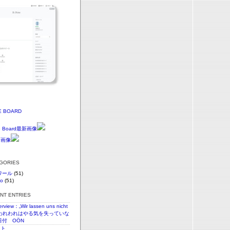
E BOARD
EGORIES
ワール
(51)
vo
(51)
ENT ENTRIES
terview：„Wir lassen uns nicht
n“われわれはやる気を失っていな
日付 OÖN
スト